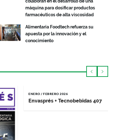
colaboran en el desarrollo de una
máquina para dosificar productos
farmacéuticos de alta viscosidad
Alimentaria Foodtech refuerza su
apuesta por la innovación y el
conocimiento
ENERO / FEBRERO 2026
NOVIEMBRE 
Envasprés + Tecnobebidas 407
Envaspr