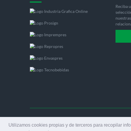
Reciba u
selecció
nuestras 
relacion
© 2001
Utilizamos cookies propias y de terceros para recopilar inf