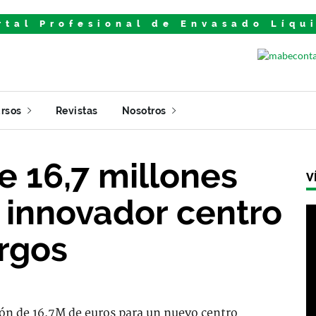
rtal Profesional de Envasado Líqu
rsos
Revistas
Nosotros
e 16,7 millones
V
 innovador centro
urgos
ón de 16,7M de euros para un nuevo centro