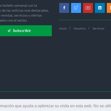
n boletín semanal con la
n de las noticias más destacadas,
revistas, servicios y ofertas
ados con el sector.
Inicio
Nosotros
Servicios
Subscribir
-2026 EDICIONES INDUSTRIA GRÁFICA - TODOS LOS DERECHOS RES
ormación que ayuda a optimizar su visita en esta web. No se util
AVISO LEGAL
|
POLÍTICA DE PRIVACIDAD