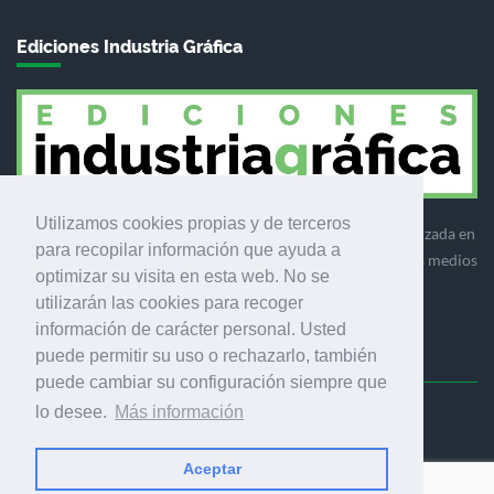
Ediciones Industria Gráfica
Utilizamos cookies propias y de terceros
Ediciones Industria Gráfica es una empresa editora especializada en
para recopilar información que ayuda a
el mercado de la comunicación gráfica que engloba diversos medios
optimizar su visita en esta web. No se
profesionales especializados en el mercado gráfico, la
utilizarán las cookies para recoger
comunicación visual y el envasado.
información de carácter personal. Usted
puede permitir su uso o rechazarlo, también
puede cambiar su configuración siempre que
lo desee.
Más información
Ediciones Industria Gráfica, S.C.P.
Calle Fluvià 257, bajos, 08020 Barcelona (España)
Aceptar