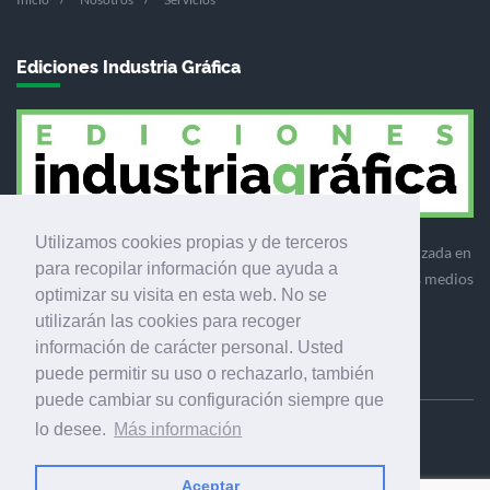
Ediciones Industria Gráfica
Utilizamos cookies propias y de terceros
Ediciones Industria Gráfica es una empresa editora especializada en
para recopilar información que ayuda a
el mercado de la comunicación gráfica que engloba diversos medios
optimizar su visita en esta web. No se
profesionales especializados en el mercado gráfico, la
utilizarán las cookies para recoger
comunicación visual y el envasado.
información de carácter personal. Usted
puede permitir su uso o rechazarlo, también
puede cambiar su configuración siempre que
lo desee.
Más información
Ediciones Industria Gráfica, S.C.P.
Calle Fluvià 257, bajos, 08020 Barcelona (España)
Aceptar