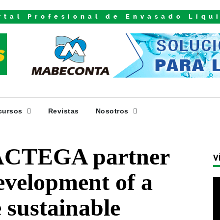
rtal Profesional de Envasado Líqu
cursos
Revistas
Nosotros
 ACTEGA partner
V
development of a
 sustainable