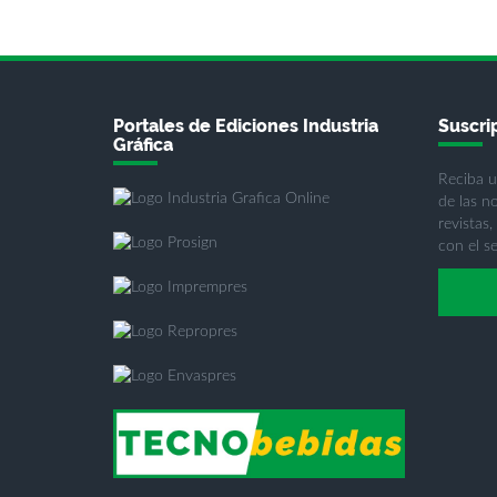
Portales de Ediciones Industria
Suscrip
Gráfica
Reciba u
de las n
revistas,
con el se