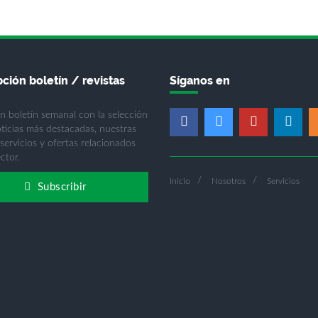
ción boletín / revistas
Síganos en
n boletín semanal con la selección
oticias más destacadas, nuestras
 servicios y ofertas relacionados
ctor.
Inicio
Nosotros
Servicios
Subscribir