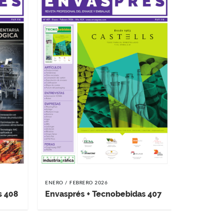
Envaspr
ENERO / FEBRERO 2026
s 408
Envasprés + Tecnobebidas 407