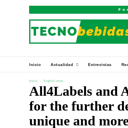
Po
Inicio
Actualidad
Entrevistas
Re
Inicio
English news
All4Labels and
for the further 
unique and more