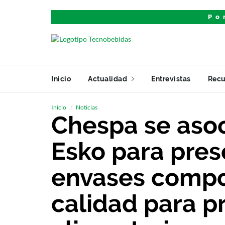
Po
Inicio
Actualidad
Entrevistas
Recu
Inicio
Noticias
Chespa se asoc
Esko para pres
envases compo
calidad para p