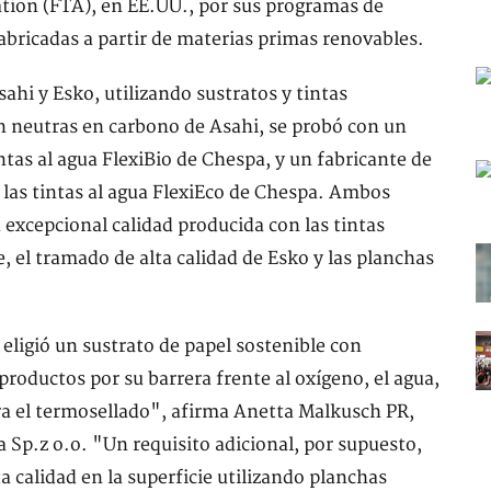
ation (FTA), en EE.UU., por sus programas de
 fabricadas a partir de materias primas renovables.
ahi y Esko, utilizando sustratos y tintas
n neutras en carbono de Asahi, se probó con un
intas al agua FlexiBio de Chespa, y un fabricante de
 las tintas al agua FlexiEco de Chespa. Ambos
excepcional calidad producida con las tintas
, el tramado de alta calidad de Esko y las planchas
eligió un sustrato de papel sostenible con
roductos por su barrera frente al oxígeno, el agua,
ara el termosellado", afirma Anetta Malkusch PR,
Sp.z o.o. "Un requisito adicional, por supuesto,
ta calidad en la superficie utilizando planchas