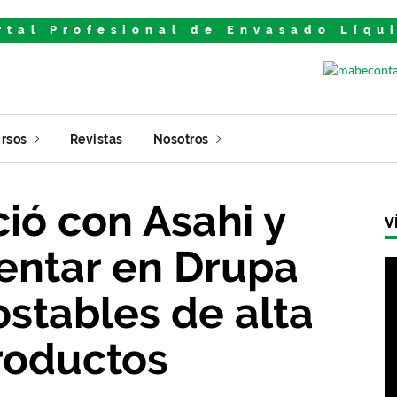
rtal Profesional de Envasado Líqu
rsos
Revistas
Nosotros
ió con Asahi y
V
entar en Drupa
stables de alta
roductos