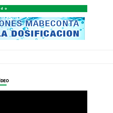
ido
ÍDEO