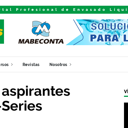
rtal Profesional de Envasado Líqu
rsos
Revistas
Nosotros
aspirantes
V
Series