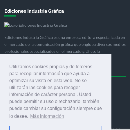
Ediciones Industria Gráfica
Ediciones Industria Gráfica es una empresa editora especializada en
el mercado de la comunicación gráfica que engloba diversos medios
profesionales especializados en el mercado gráfico, la
comunicación visual y el envasado.
Utilizamos cookies propias y de terceros
para recopilar información que ayuda a
optimizar su visita en esta web. No se
Ediciones Industria Gráfica, S.C.P.
utilizarán las cookies para recoger
Calle Fluvià 257, bajos, 08020 Barcelona (España)
información de carácter personal. Usted
puede permitir su uso o rechazarlo, también
puede cambiar su configuración siempre que
lo desee.
Más información
© 2001-2026 EDICIONES INDUSTRIA GRÁFICA - TODOS LOS