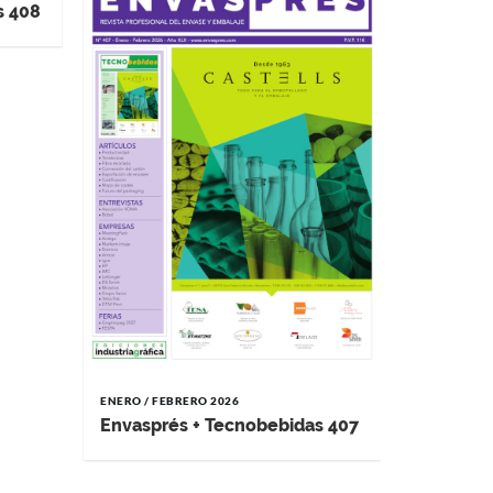
s 408
ENERO / FEBRERO 2026
NOVIEMBRE 
Envasprés + Tecnobebidas 407
Envaspr