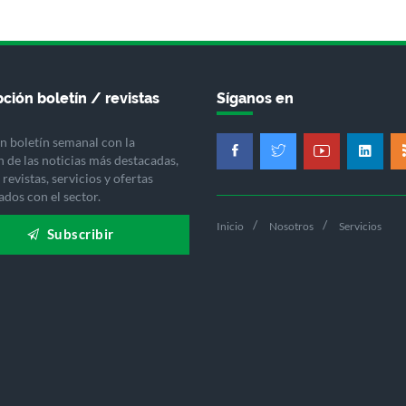
ción boletín / revistas
Síganos en
n boletín semanal con la
n de las noticias más destacadas,
revistas, servicios y ofertas
ados con el sector.
Inicio
Nosotros
Servicios
Subscribir