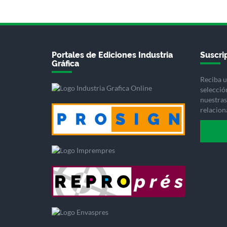
Portales de Ediciones Industria
Suscrip
Gráfica
Reciba u
selecció
nuestras 
relacion