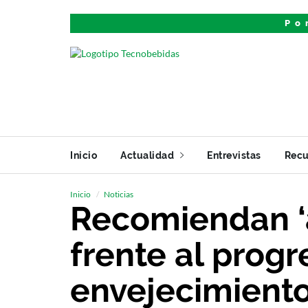
Po
Inicio
Actualidad
Entrevistas
Recu
Inicio
Noticias
Recomiendan ‘
frente al progr
envejecimiento