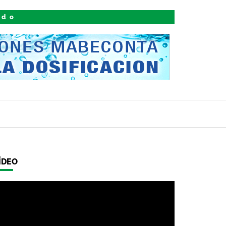
ido
ÍDEO