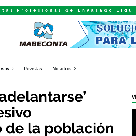
rtal Profesional de Envasado Líqu
rsos
Revistas
Nosotros
adelantarse’
V
esivo
 de la población