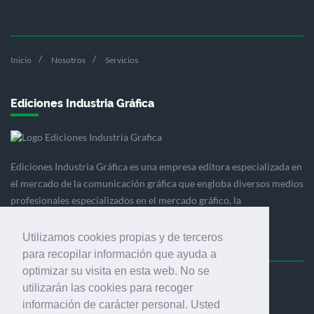
Inicio
Nosotros
Servicios
Ediciones Industria Gráfica
Ediciones Industria Gráfica es una empresa editora especializada en
el mercado de la comunicación gráfica que engloba diversos medios
profesionales especializados en el mercado gráfico, la
comunicación visual y el envasado.
Utilizamos cookies propias y de terceros
para recopilar información que ayuda a
optimizar su visita en esta web. No se
Ediciones Industria Gráfica, S.C.P.
utilizarán las cookies para recoger
Calle Fluvià 257, bajos, 08020 Barcelona (España)
información de carácter personal. Usted