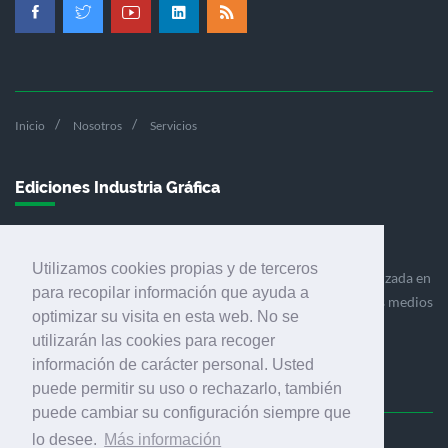
Inicio
Nosotros
Servicios
Ediciones Industria Gráfica
Utilizamos cookies propias y de terceros
Ediciones Industria Gráfica es una empresa editora especializada en
para recopilar información que ayuda a
el mercado de la comunicación gráfica que engloba diversos medios
optimizar su visita en esta web. No se
profesionales especializados en el mercado gráfico, la
utilizarán las cookies para recoger
comunicación visual y el envasado.
información de carácter personal. Usted
puede permitir su uso o rechazarlo, también
puede cambiar su configuración siempre que
lo desee.
Más información