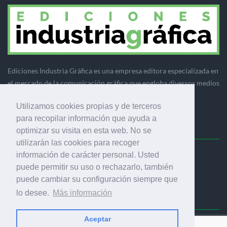
Ediciones Industria Gráfica es una empresa editora especializada en
el mercado de la comunicación gráfica que engloba diversos medios
profesionales especializados en el mercado gráfico, la
Utilizamos cookies propias y de terceros
comunicación visual y el envasado.
para recopilar información que ayuda a
optimizar su visita en esta web. No se
utilizarán las cookies para recoger
información de carácter personal. Usted
Ediciones Industria Gráfica, S.C.P.
puede permitir su uso o rechazarlo, también
Calle Fluvià 257, bajos, 08020 Barcelona (España)
puede cambiar su configuración siempre que
lo desee.
Más información
Aceptar