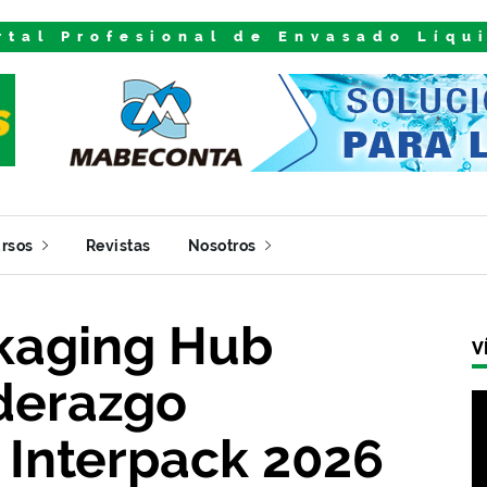
rtal Profesional de Envasado Líqu
rsos
Revistas
Nosotros
kaging Hub
V
iderazgo
 Interpack 2026