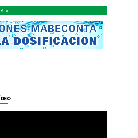
ido
ÍDEO