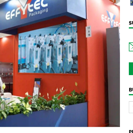
S
B
P