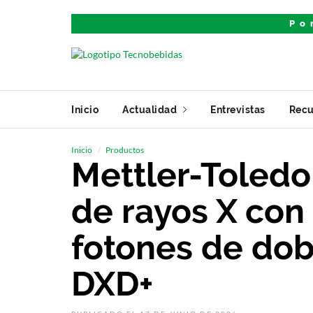
Po
Inicio
Actualidad
Entrevistas
Recu
Inicio
Productos
Mettler-Toledo
de rayos X con
fotones de dob
DXD+