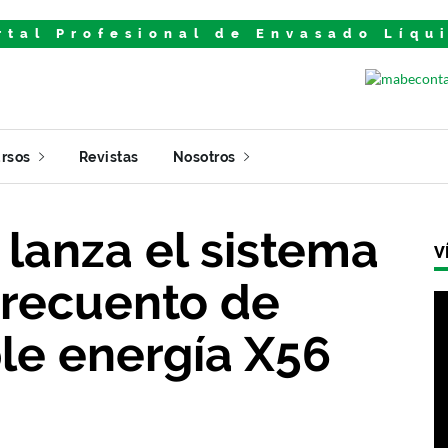
rtal Profesional de Envasado Líqu
rsos
Revistas
Nosotros
 lanza el sistema
V
 recuento de
le energía X56