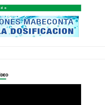
ido
ÍDEO