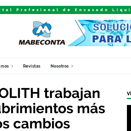
rtal Profesional de Envasado Líqu
rsos
Revistas
Nosotros
OLITH trabajan
V
ubrimientos más
os cambios