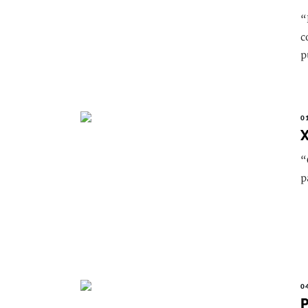
“
c
p
0
X
“
p
0
P