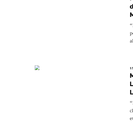
d
M
“
p
a
1
M
L
L
“
c
e