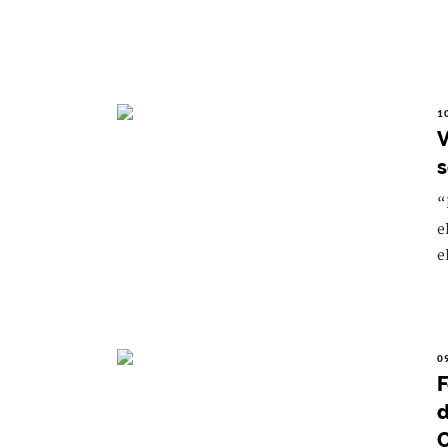
1
V
s
“
e
e
0
F
d
C