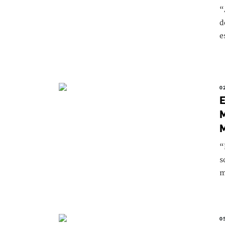
“
d
e
0
E
M
“
s
m
0