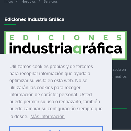
Inicio
Nosotros
Servicios
Ediciones Industria Gráfica
Utilizamos cookies propias y de terceros
Ediciones Industria Gráfica es una empresa editora especializada en
para recopilar información que ayuda a
el mercado de la comunicación gráfica que engloba diversos medios
optimizar su visita en esta web. No se
profesionales especializados en el mercado gráfico, la
utilizarán las cookies para recoger
comunicación visual y el envasado.
información de carácter personal. Usted
puede permitir su uso o rechazarlo, también
puede cambiar su configuración siempre que
lo desee.
Más información
Ediciones Industria Gráfica, S.C.P.
Calle Fluvià 257, bajos, 08020 Barcelona (España)