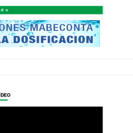
ido
ÍDEO