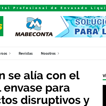
rtal Profesional de Envasado Líqu
rsos
Revistas
Nosotros
 se alía con el
V
 envase para
tos disruptivos y