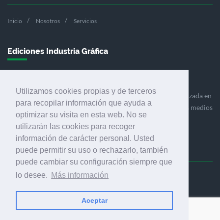
Inicio
Nosotros
Servicios
Ediciones Industria Gráfica
Utilizamos cookies propias y de terceros
Ediciones Industria Gráfica es una empresa editora especializada en
para recopilar información que ayuda a
el mercado de la comunicación gráfica que engloba diversos medios
optimizar su visita en esta web. No se
profesionales especializados en el mercado gráfico, la
utilizarán las cookies para recoger
comunicación visual y el envasado.
información de carácter personal. Usted
puede permitir su uso o rechazarlo, también
puede cambiar su configuración siempre que
lo desee.
Más información
Ediciones Industria Gráfica, S.C.P.
Calle Fluvià 257, bajos, 08020 Barcelona (España)
Aceptar