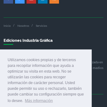
Inicio
Nosotros
Servicios
Ediciones Industria Gráfica
Utilizamos cookies propias y de terceros
Ediciones Industria Gráfica es una empresa editora especializada en
para recopilar información que ayuda a
el mercado de la comunicación gráfica que engloba diversos medios
optimizar su visita en esta web. No se
profesionales especializados en el mercado gráfico, la
utilizarán las cookies para recoger
comunicación visual y el envasado.
información de carácter personal. Usted
puede permitir su uso o rechazarlo, también
puede cambiar su configuración siempre que
lo desee.
Más información
Ediciones Industria Gráfica, S.C.P.