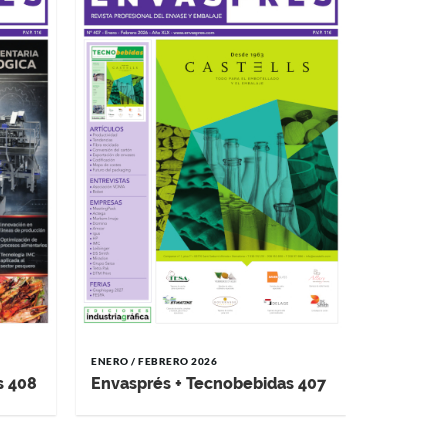
ENERO / FEBRERO 2026
NOVIEMBRE 
s 408
Envasprés + Tecnobebidas 407
Envaspr