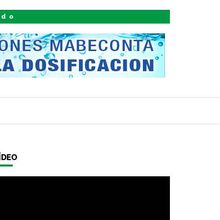
ido
ÍDEO