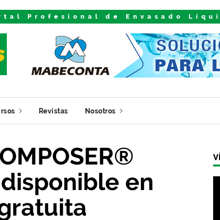
rtal Profesional de Envasado Líqu
rsos
Revistas
Nosotros
COMPOSER®
V
disponible en
gratuita