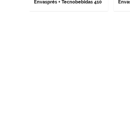
Envasprés + Tecnobebidas 410
Enva