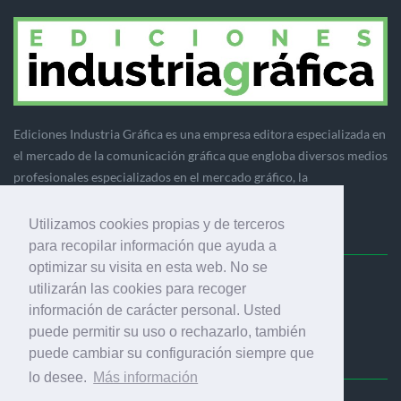
Ediciones Industria Gráfica es una empresa editora especializada en
el mercado de la comunicación gráfica que engloba diversos medios
profesionales especializados en el mercado gráfico, la
comunicación visual y el envasado.
Utilizamos cookies propias y de terceros
para recopilar información que ayuda a
optimizar su visita en esta web. No se
Ediciones Industria Gráfica, S.C.P.
utilizarán las cookies para recoger
Calle Fluvià 257, bajos, 08020 Barcelona (España)
información de carácter personal. Usted
puede permitir su uso o rechazarlo, también
puede cambiar su configuración siempre que
lo desee.
Más información