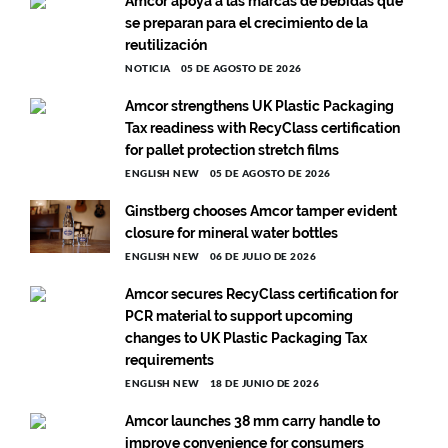
Amcor apoya a las marcas de bebidas que
se preparan para el crecimiento de la
reutilización
NOTICIA
05 DE AGOSTO DE 2026
Amcor strengthens UK Plastic Packaging
Tax readiness with RecyClass certification
for pallet protection stretch films
ENGLISH NEW
05 DE AGOSTO DE 2026
Ginstberg chooses Amcor tamper evident
closure for mineral water bottles
ENGLISH NEW
06 DE JULIO DE 2026
Amcor secures RecyClass certification for
PCR material to support upcoming
changes to UK Plastic Packaging Tax
requirements
ENGLISH NEW
18 DE JUNIO DE 2026
Amcor launches 38 mm carry handle to
improve convenience for consumers