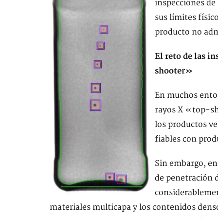
inspecciones de 
sus límites físic
producto no admi
El reto de las 
shooter»
En muchos entor
rayos X «top-sh
los productos ve
fiables con pro
Sin embargo, en e
de penetración d
considerablemen
materiales multicapa y los contenidos dens