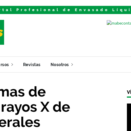
rtal Profesional de Envasado Líqu
rsos
Revistas
Nosotros
emas de
V
 rayos X de
erales