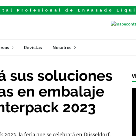
rtal Profesional de Envasado Líqu
rsos
Revistas
Nosotros
á sus soluciones
V
as en embalaje
Interpack 2023
k 2023, la feria que se celebrará en Düsseldorf,