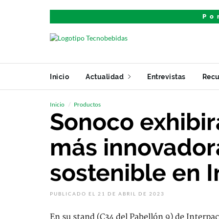
Po
Inicio
Actualidad
Entrevistas
Recu
Inicio
Productos
Sonoco exhibir
más innovador
sostenible en 
PUBLICADO EL 21 DE ABRIL DE 2023
En su stand (C34 del Pabellón 9) de Interpac