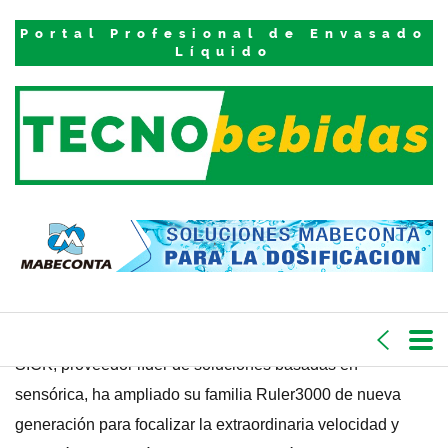
Inicio
Productos
Portal Profesional de Envasado
La ampliada
Líquido
gama Ruler3000
de SICK se centra
en los detalles
más precisos
PUBLICADO EL 25 DE AGOSTO DE 2023
SICK, proveedor líder de soluciones basadas en
sensórica, ha ampliado su familia Ruler3000 de nueva
generación para focalizar la extraordinaria velocidad y