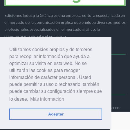
Ediciones Industria Gráfica es una empresa editora especializada en
el mercado de la comunicación gráfica que engloba diversos medios
profesionales especializados en el mercado gráfico, la
comunicación visual y el envasado.
Utilizamos cookies propias y de terceros
para recopilar información que ayuda a
optimizar su visita en esta web. No se
Ediciones Industria Gráfica, S.C.P.
utilizarán las cookies para recoger
Calle Fluvià 257, bajos, 08020 Barcelona (España)
información de carácter personal. Usted
puede permitir su uso o rechazarlo, también
puede cambiar su configuración siempre que
lo desee.
Más información
© 2001-2026 EDICIONES INDUSTRIA GRÁFICA - TODOS LOS
DERECHOS RESERVADOS
Aceptar
AVISO LEGAL
|
POLÍTICA DE PRIVACIDAD