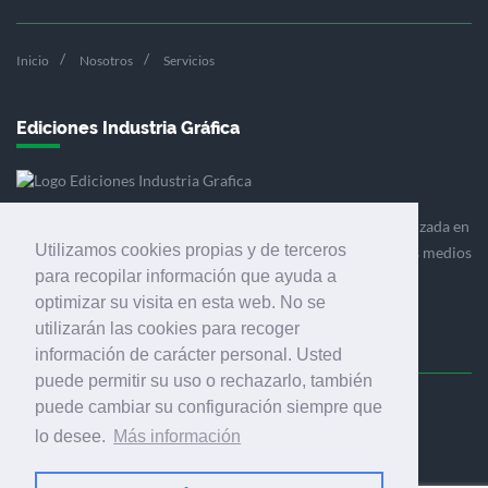
Inicio
Nosotros
Servicios
Ediciones Industria Gráfica
Ediciones Industria Gráfica es una empresa editora especializada en
Utilizamos cookies propias y de terceros
el mercado de la comunicación gráfica que engloba diversos medios
para recopilar información que ayuda a
profesionales especializados en el mercado gráfico, la
optimizar su visita en esta web. No se
comunicación visual y el envasado.
utilizarán las cookies para recoger
información de carácter personal. Usted
puede permitir su uso o rechazarlo, también
puede cambiar su configuración siempre que
Ediciones Industria Gráfica, S.C.P.
lo desee.
Más información
Calle Fluvià 257, bajos, 08020 Barcelona (España)