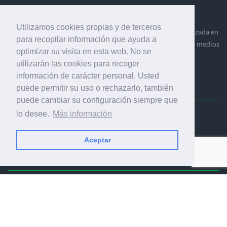
Utilizamos cookies propias y de terceros
Ediciones Industria Gráfica es una empresa editora especializada en
para recopilar información que ayuda a
el mercado de la comunicación gráfica que engloba diversos medios
optimizar su visita en esta web. No se
profesionales especializados en el mercado gráfico, la
utilizarán las cookies para recoger
comunicación visual y el envasado.
información de carácter personal. Usted
puede permitir su uso o rechazarlo, también
puede cambiar su configuración siempre que
lo desee.
Más información
Ediciones Industria Gráfica, S.C.P.
Calle Fluvià 257, bajos, 08020 Barcelona (España)
Aceptar
© 2001-2026 EDICIONES INDUSTRIA GRÁFICA - TODOS LOS
DERECHOS RESERVADOS
AVISO LEGAL
|
POLÍTICA DE PRIVACIDAD