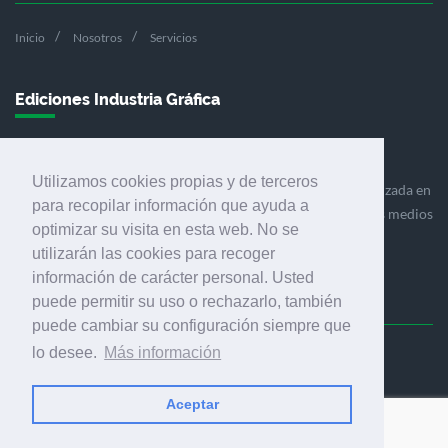
Inicio
Nosotros
Servicios
Ediciones Industria Gráfica
Utilizamos cookies propias y de terceros
Ediciones Industria Gráfica es una empresa editora especializada en
para recopilar información que ayuda a
el mercado de la comunicación gráfica que engloba diversos medios
optimizar su visita en esta web. No se
profesionales especializados en el mercado gráfico, la
utilizarán las cookies para recoger
comunicación visual y el envasado.
información de carácter personal. Usted
puede permitir su uso o rechazarlo, también
puede cambiar su configuración siempre que
lo desee.
Más información
Ediciones Industria Gráfica, S.C.P.
Calle Fluvià 257, bajos, 08020 Barcelona (España)
Aceptar