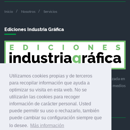
Inicio
Nosotros
Servicios
Ediciones Industria Gráfica
Utilizamos cookies propias y de terceros
Ediciones Industria Gráfica es una empresa editora especializada en
para recopilar información que ayuda a
el mercado de la comunicación gráfica que engloba diversos medios
optimizar su visita en esta web. No se
profesionales especializados en el mercado gráfico, la
utilizarán las cookies para recoger
comunicación visual y el envasado.
información de carácter personal. Usted
puede permitir su uso o rechazarlo, también
puede cambiar su configuración siempre que
lo desee.
Más información
Ediciones Industria Gráfica, S.C.P.