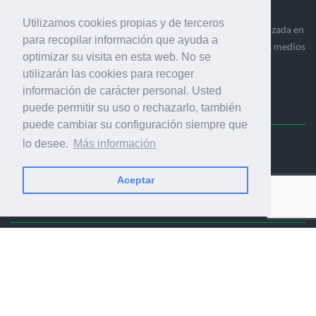
Utilizamos cookies propias y de terceros
Ediciones Industria Gráfica es una empresa editora especializada en
para recopilar información que ayuda a
el mercado de la comunicación gráfica que engloba diversos medios
optimizar su visita en esta web. No se
profesionales especializados en el mercado gráfico, la
utilizarán las cookies para recoger
comunicación visual y el envasado.
información de carácter personal. Usted
puede permitir su uso o rechazarlo, también
puede cambiar su configuración siempre que
lo desee.
Más información
Ediciones Industria Gráfica, S.C.P.
Calle Fluvià 257, bajos, 08020 Barcelona (España)
Aceptar
© 2001-2026 EDICIONES INDUSTRIA GRÁFICA - TODOS LOS
DERECHOS RESERVADOS
AVISO LEGAL
|
POLÍTICA DE PRIVACIDAD