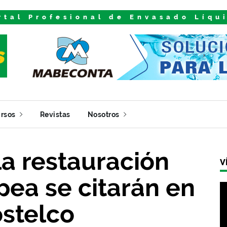
rtal Profesional de Envasado Líqu
rsos
Revistas
Nosotros
la restauración
V
ea se citarán en
stelco