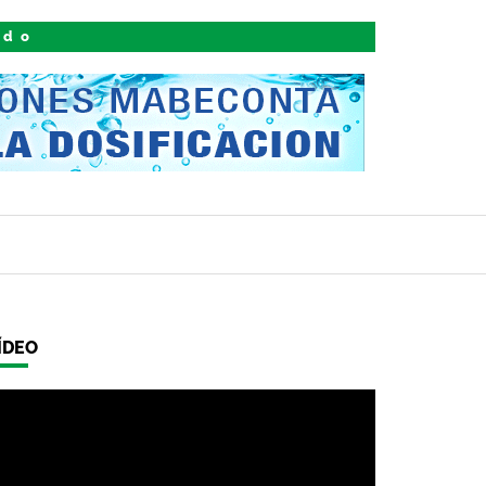
ido
ÍDEO