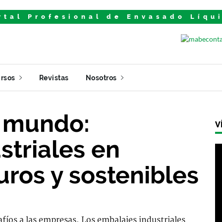
rtal Profesional de Envasado Líqu
rsos
Revistas
Nosotros
l mundo:
V
striales en
ros y sostenibles
fíos a las empresas. Los embalajes industriales