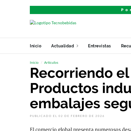
Po
Inicio
Actualidad
Entrevistas
Recu
Inicio
Artículos
Recorriendo e
Productos indu
embalajes segu
PUBLICADO EL 02 DE FEBRERO DE 2026
El comercio global presenta numerosos desa