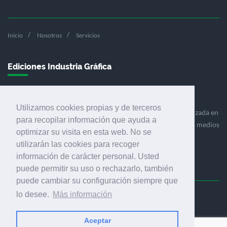
Inicio
Nosotros
Servicios
Ediciones Industria Gráfica
Utilizamos cookies propias y de terceros
Ediciones Industria Gráfica es una empresa editora especializada en
para recopilar información que ayuda a
el mercado de la comunicación gráfica que engloba diversos medios
optimizar su visita en esta web. No se
profesionales especializados en el mercado gráfico, la
utilizarán las cookies para recoger
comunicación visual y el envasado.
información de carácter personal. Usted
puede permitir su uso o rechazarlo, también
puede cambiar su configuración siempre que
lo desee.
Más información
Ediciones Industria Gráfica, S.C.P.
Calle Fluvià 257, bajos, 08020 Barcelona (España)
Aceptar